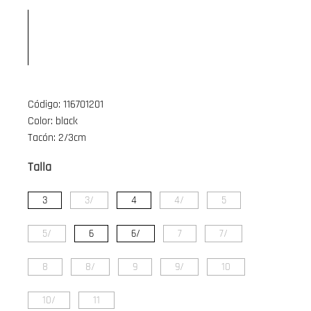
Código: 116701201
Color: black
Tacón: 2/3cm
Talla
3
3/
4
4/
5
5/
6
6/
7
7/
8
8/
9
9/
10
10/
11