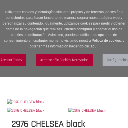
Entrega en 24 -48 horas | Envíos Gratuitos a península | 20% de
descuento en Sección OUTLET con código OUTLET20
Utilizamos cookies y tecnologías similares propias y de terceros, de sesión o
persistentes, para hacer funcionar de manera segura nuestra página web y
personalizar su contenido. Igualmente, utilizamos cookies para medir y obtener
datos de la navegación que realizas. Puedes configurar y aceptar el uso de
cookies a continuación. Asimismo, puedes modificar tus opciones de
consentimiento en cualquier momento visitando nuestra
Política de cookies.
y
obtener más información haciendo clic
aquí
.
Menú
Toggle
navigation
BUSCAR
CUENTA
CARRITO (0)
2976 CHELSEA black