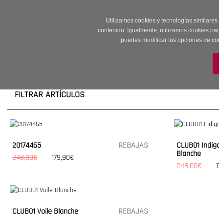
Entrega en 24 -48
Utilizamos cookies y tecnologías similares
contenido. Igualmente, utilizamos cookies pa
puedes modificar tus opciones de co
M
FILTRAR ARTÍCULOS
20174465
REBAJAS
CLUB01 Indigo
Blanche
248,00€
179,90€
248,00€
1
CLUB01 Voile Blanche
REBAJAS