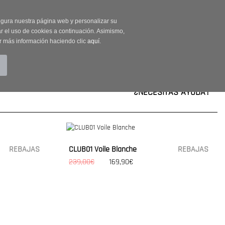
on código OUTLET20
segura nuestra página web y personalizar su
r el uso de cookies a continuación. Asimismo,
r más información haciendo clic
aquí
.
BUSCAR
CUENTA
CARRITO (0)
¿NECESITAS AYUDA?
REBAJAS
CLUB01 Voile Blanche
REBAJAS
239,00€
169,90€