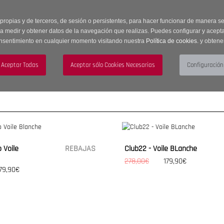
 horas | Envíos Gratuitos a península | 20% de descuento en Sección OUTLET c
 propias y de terceros, de sesión o persistentes, para hacer funcionar de manera 
ra medir y obtener datos de la navegación que realizas. Puedes configurar y acepta
nsentimiento en cualquier momento visitando nuestra
Política de cookies.
y obtene
UJER
HOMBRE
ACCESORIOS
 Voile
REBAJAS
Club22 - Voile BLanche
278,00€
179,90€
79,90€