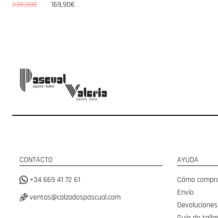
235,00€
169,90€
CONTACTO
AYUDA
+34 669 41 72 61
Cómo compr
Envío
ventas@calzadospascual.com
Devoluciones
Guía de talla