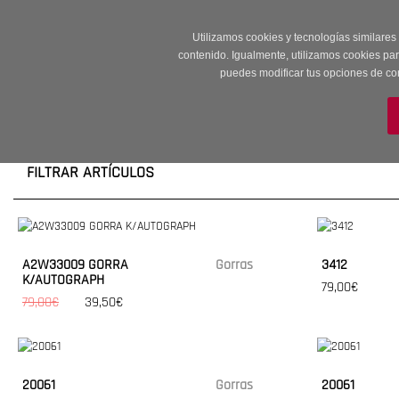
Entrega en 24 -48
Utilizamos cookies y tecnologías similares
contenido. Igualmente, utilizamos cookies pa
puedes modificar tus opciones de co
M
FILTRAR ARTÍCULOS
A2W33009 GORRA
Gorras
3412
K/AUTOGRAPH
79,00€
79,00€
39,50€
20061
Gorras
20061