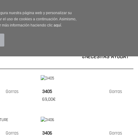
on código OUTLET20
segura nuestra página web y personalizar su
r el uso de cookies a continuación. Asimismo,
r más información haciendo clic
aquí
.
BUSCAR
CUENTA
CARRITO (0)
¿NECESITAS AYUDA?
Gorras
3405
Gorras
69,00€
Gorras
3406
Gorras