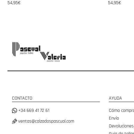
54,95€
54,95€
CONTACTO
AYUDA
+34 669 41 72 61
Cómo compr
Envío
ventas@calzadospascual.com
Devoluciones
Guía de talla