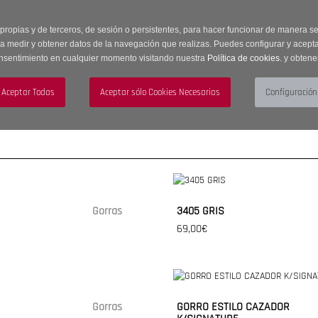
 horas | Envíos Gratuitos a península | 20% de descuento en Sección OUTLET c
 propias y de terceros, de sesión o persistentes, para hacer funcionar de manera 
ra medir y obtener datos de la navegación que realizas. Puedes configurar y acepta
nsentimiento en cualquier momento visitando nuestra
Política de cookies.
y obtene
UJER
HOMBRE
ACCESORIOS
Gorras
3405 GRIS
69,00€
Gorras
GORRO ESTILO CAZADOR