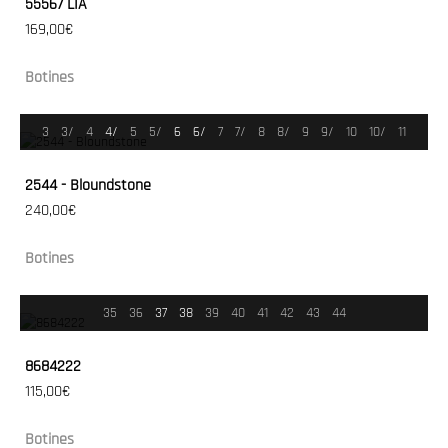
55567 LIA
169,00€
Botines
3
3/
4
4/
5
5/
6
6/
7
7/
8
8/
9
9/
10
10/
11
2544 - Bloundstone
240,00€
Botines
35
36
37
38
39
40
41
42
43
44
8684222
115,00€
Botines