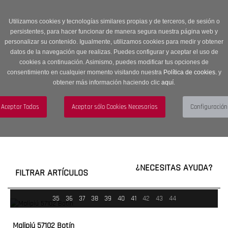
Entrega en 24 -48 horas | Envíos Gratuitos a península | 20% de
descuento en Sección OUTLET con código OUTLET20
Utilizamos cookies y tecnologías similares propias y de terceros, de sesión o
persistentes, para hacer funcionar de manera segura nuestra página web y
personalizar su contenido. Igualmente, utilizamos cookies para medir y obtener
datos de la navegación que realizas. Puedes configurar y aceptar el uso de
cookies a continuación. Asimismo, puedes modificar tus opciones de
consentimiento en cualquier momento visitando nuestra
Política de cookies.
y
obtener más información haciendo clic
aquí
.
Menú
Toggle
navigation
BUSCAR
CUENTA
CARRITO (0)
¿NECESITAS AYUDA?
FILTRAR ARTÍCULOS
35
36
37
38
39
40
41
42
43
44
Malipiú 57102 Botín