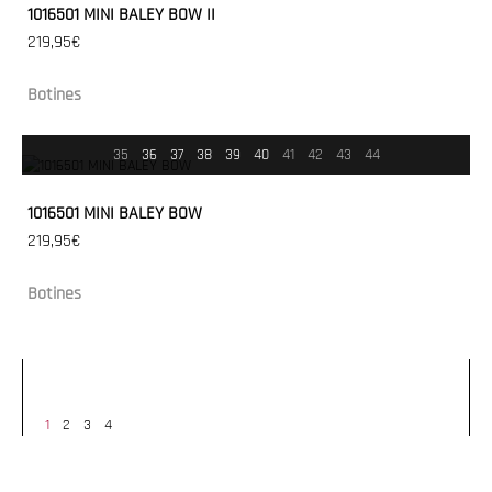
1016501 MINI BALEY BOW II
219,95€
Botines
35
36
37
38
39
40
41
42
43
44
1016501 MINI BALEY BOW
219,95€
Botines
1
2
3
4