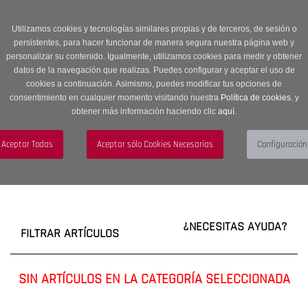
Entrega en 24 -48 horas | Envíos Gratuitos a península | 20% de
descuento en Sección OUTLET con código OUTLET20
Utilizamos cookies y tecnologías similares propias y de terceros, de sesión o
persistentes, para hacer funcionar de manera segura nuestra página web y
personalizar su contenido. Igualmente, utilizamos cookies para medir y obtener
datos de la navegación que realizas. Puedes configurar y aceptar el uso de
cookies a continuación. Asimismo, puedes modificar tus opciones de
consentimiento en cualquier momento visitando nuestra
Política de cookies.
y
obtener más información haciendo clic
aquí
.
Menú
Toggle
navigation
BUSCAR
CUENTA
CARRITO (0)
¿NECESITAS AYUDA?
FILTRAR ARTÍCULOS
SIN ARTÍCULOS EN LA CATEGORÍA SELECCIONADA