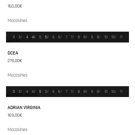
160,00€
Mocasines
3
3/
4
4/
5
5/
6
6/
7
7/
8
8/
9
9/
10
10/
11
OCEA
219,00€
Mocasines
3
3/
4
4/
5
5/
6
6/
7
7/
8
8/
9
9/
10
10/
11
ADRIAN VIRGINIA
169,00€
Mocasines