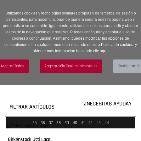
Entrega en 24 -48 horas | Envíos Gratuitos a península | 20% de
descuento en Sección OUTLET con código OUTLET20
Utilizamos cookies y tecnologías similares propias y de terceros, de sesión o
persistentes, para hacer funcionar de manera segura nuestra página web y
personalizar su contenido. Igualmente, utilizamos cookies para medir y obtener
datos de la navegación que realizas. Puedes configurar y aceptar el uso de
cookies a continuación. Asimismo, puedes modificar tus opciones de
consentimiento en cualquier momento visitando nuestra
Política de cookies.
y
obtener más información haciendo clic
aquí
.
Menú
Toggle
navigation
BUSCAR
CUENTA
CARRITO (0)
¿NECESITAS AYUDA?
FILTRAR ARTÍCULOS
35
36
37
38
39
40
41
42
43
44
Birkenstock Utti Lace