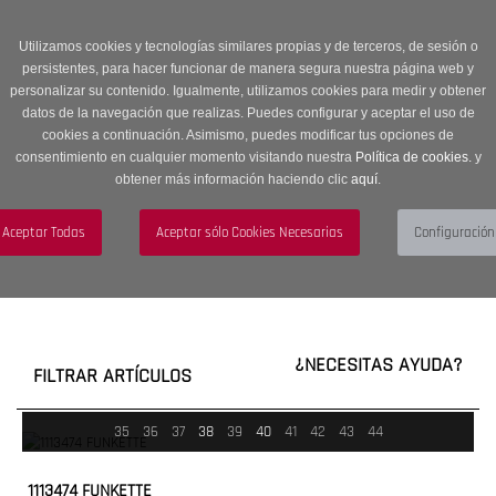
Entrega en 24 -48 horas | Envíos Gratuitos a península | 20% de
descuento en Sección OUTLET con código OUTLET20
Utilizamos cookies y tecnologías similares propias y de terceros, de sesión o
persistentes, para hacer funcionar de manera segura nuestra página web y
personalizar su contenido. Igualmente, utilizamos cookies para medir y obtener
datos de la navegación que realizas. Puedes configurar y aceptar el uso de
cookies a continuación. Asimismo, puedes modificar tus opciones de
consentimiento en cualquier momento visitando nuestra
Política de cookies.
y
obtener más información haciendo clic
aquí
.
Menú
Toggle
navigation
BUSCAR
CUENTA
CARRITO (0)
¿NECESITAS AYUDA?
FILTRAR ARTÍCULOS
35
36
37
38
39
40
41
42
43
44
1113474 FUNKETTE