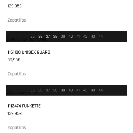
139,95€
Zapatillas
35
36
37
38
39
40
41
42
43
44
1161130 UNISEX GUARD
59,95€
Zapatillas
35
36
37
38
39
40
41
42
43
44
1113474 FUNKETTE
139,95€
Zapatillas