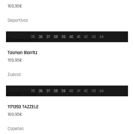
169,95€
Deportivos
35
36
37
38
39
40
41
42
43
44
Tasman Biarritz
159,95€
Zuecos
35
36
37
38
39
40
41
42
43
44
1171393 TAZZELE
169,95€
Copetes