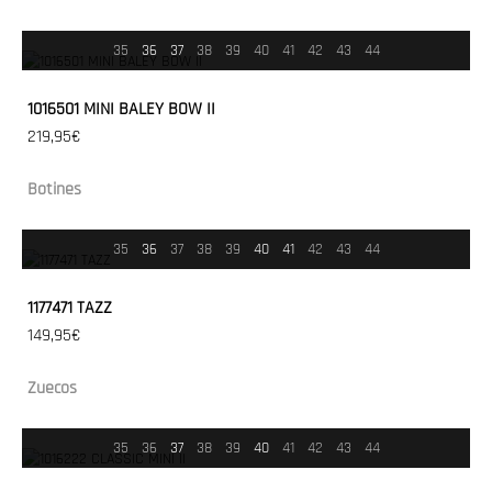
35
36
37
38
39
40
41
42
43
44
1016501 MINI BALEY BOW II
219,95€
Botines
35
36
37
38
39
40
41
42
43
44
1177471 TAZZ
149,95€
Zuecos
35
36
37
38
39
40
41
42
43
44