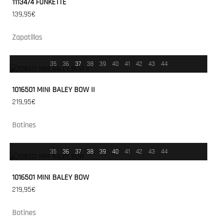
1113474 FUNKETTE
139,95€
Zapatillas
35
36
37
38
39
40
41
42
43
44
1016501 MINI BALEY BOW II
219,95€
Botines
35
36
37
38
39
40
41
42
43
44
1016501 MINI BALEY BOW
219,95€
Botines