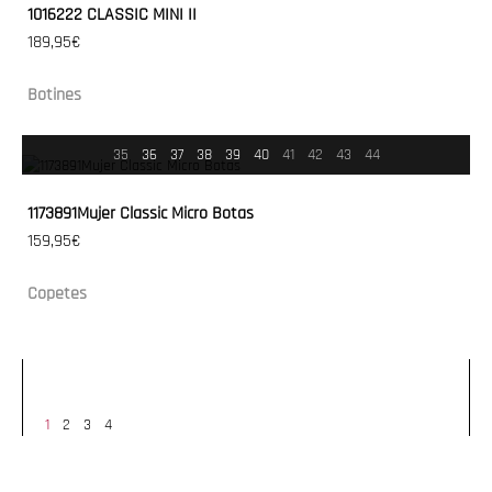
1016222 CLASSIC MINI II
189,95€
Botines
35
36
37
38
39
40
41
42
43
44
1173891Mujer Classic Micro Botas
159,95€
Copetes
1
2
3
4