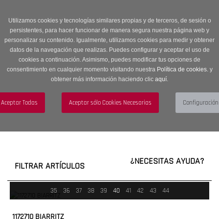
Entrega en 24 -48 horas | Envíos Gratuitos a península | 20% de
descuento en Sección OUTLET con código OUTLET20
Utilizamos cookies y tecnologías similares propias y de terceros, de sesión o
persistentes, para hacer funcionar de manera segura nuestra página web y
personalizar su contenido. Igualmente, utilizamos cookies para medir y obtener
datos de la navegación que realizas. Puedes configurar y aceptar el uso de
cookies a continuación. Asimismo, puedes modificar tus opciones de
consentimiento en cualquier momento visitando nuestra
Política de cookies.
y
obtener más información haciendo clic
aquí
.
Menú
Toggle
navigation
BUSCAR
CUENTA
CARRITO (0)
¿NECESITAS AYUDA?
FILTRAR ARTÍCULOS
35
36
37
38
39
40
41
42
43
44
1172710 BIARRITZ