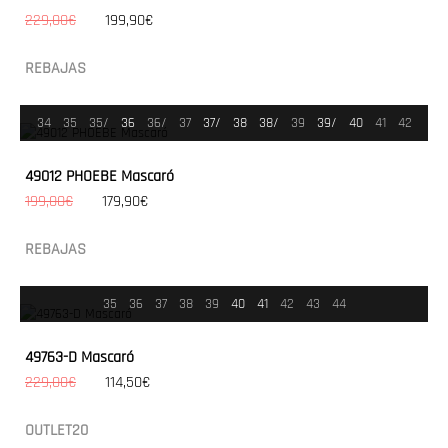
229,00€
199,90€
REBAJAS
34
35
35/
36
36/
37
37/
38
38/
39
39/
40
41
42
49012 PHOEBE Mascaró
199,00€
179,90€
REBAJAS
35
36
37
38
39
40
41
42
43
44
49763-D Mascaró
229,00€
114,50€
OUTLET20