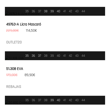
35
36
37
38
39
40
41
42
43
44
49763-A Licra Mascaró
229,00€
114,50€
OUTLET20
35
36
37
38
39
40
41
42
43
44
51.308 EVA
179,00€
89,90€
REBAJAS
35
36
37
38
39
40
41
42
43
44