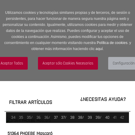
Entrega en 24 -48 horas | Envíos Gratuitos a península | 20% de
descuento en Sección OUTLET con código OUTLET20
Utilizamos cookies y tecnologías similares propias y de terceros, de sesión o
persistentes, para hacer funcionar de manera segura nuestra página web y
personalizar su contenido. Igualmente, utilizamos cookies para medir y obtener
datos de la navegación que realizas. Puedes configurar y aceptar el uso de
cookies a continuación. Asimismo, puedes modificar tus opciones de
consentimiento en cualquier momento visitando nuestra
Política de cookies.
y
obtener más información haciendo clic
aquí
.
Menú
Toggle
navigation
BUSCAR
CUENTA
CARRITO (0)
¿NECESITAS AYUDA?
FILTRAR ARTÍCULOS
34
35
35/
36
36/
37
37/
38
38/
39
39/
40
41
42
51364 PHOEBE Mascaró