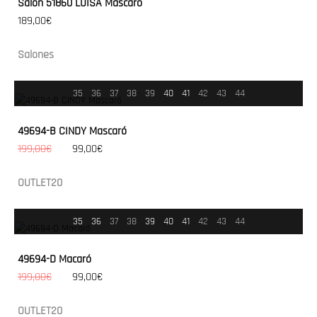
Salón 51860 LUISA Mascaró
189,00€
Salones
35
36
37
38
39
40
41
42
43
44
49694-B CINDY Mascaró
199,00€
99,00€
OUTLET20
35
36
37
38
39
40
41
42
43
44
49694-D Macaró
199,00€
99,00€
OUTLET20