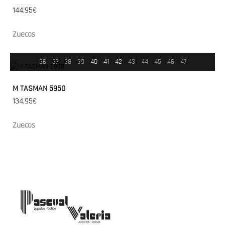
144,95€
Zuecos
36
37
38
39
40
41
42
43
44
45
46
47
M TASMAN 5950
134,95€
Zuecos