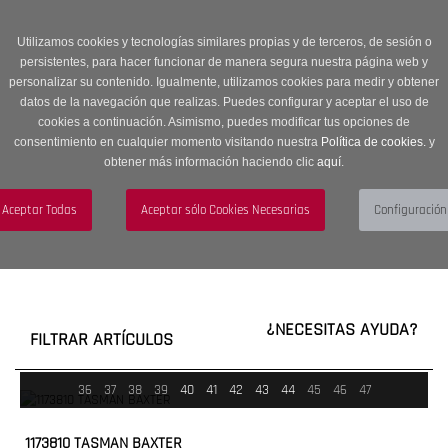
Entrega en 24 -48 horas | Envíos Gratuitos a península | 20% de
descuento en Sección OUTLET con código OUTLET20
Utilizamos cookies y tecnologías similares propias y de terceros, de sesión o
persistentes, para hacer funcionar de manera segura nuestra página web y
personalizar su contenido. Igualmente, utilizamos cookies para medir y obtener
datos de la navegación que realizas. Puedes configurar y aceptar el uso de
cookies a continuación. Asimismo, puedes modificar tus opciones de
consentimiento en cualquier momento visitando nuestra
Política de cookies.
y
obtener más información haciendo clic
aquí
.
Menú
Toggle
navigation
BUSCAR
CUENTA
CARRITO (0)
¿NECESITAS AYUDA?
FILTRAR ARTÍCULOS
36
37
38
39
40
41
42
43
44
45
46
47
1173810 TASMAN BAXTER