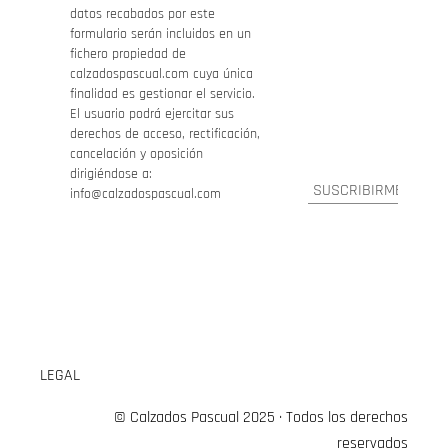
datos recabados por este
formulario serán incluidos en un
fichero propiedad de
calzadospascual.com cuya única
finalidad es gestionar el servicio.
El usuario podrá ejercitar sus
derechos de acceso, rectificación,
cancelación y oposición
dirigiéndose a:
info@calzadospascual.com
LEGAL
© Calzados Pascual 2025 · Todos los derechos
reservados