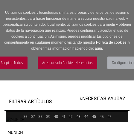
Entrega en 24 -48 horas | Envíos Gratuitos a península | 20% de
descuento en Sección OUTLET con código OUTLET20
Utilizamos cookies y tecnologías similares propias y de terceros, de sesión o
persistentes, para hacer funcionar de manera segura nuestra página web y
personalizar su contenido. Igualmente, utilizamos cookies para medir y obtener
datos de la navegación que realizas. Puedes configurar y aceptar el uso de
cookies a continuación. Asimismo, puedes modificar tus opciones de
consentimiento en cualquier momento visitando nuestra
Política de cookies.
y
obtener más información haciendo clic
aquí
.
Menú
Toggle
navigation
BUSCAR
CUENTA
CARRITO (0)
¿NECESITAS AYUDA?
FILTRAR ARTÍCULOS
36
37
38
39
40
41
42
43
44
45
46
47
MUNICH