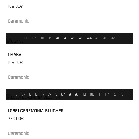
169,00€
Ceremonia
36
37
38
39
40
41
42
43
44
45
46
47
OSAKA
169,00€
Ceremonia
5
5/
6
6/
7
7/
8
8/
9
9/
10
10/
11
11/
12
13
L5881 CEREMONIA BLUCHER
239,00€
Ceremonia