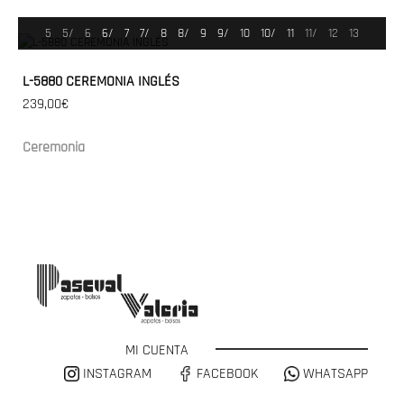
5
5/
6
6/
7
7/
8
8/
9
9/
10
10/
11
11/
12
13
L-5880 CEREMONIA INGLÉS
239,00€
Ceremonia
MI CUENTA
INSTAGRAM
FACEBOOK
WHATSAPP