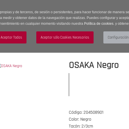
 horas | Envíos Gratuitos a península | 20% de descuento en Sección OUTLET c
 propias y de terceros, de sesión o persistentes, para hacer funcionar de manera 
ra medir y obtener datos de la navegación que realizas. Puedes configurar y acepta
nsentimiento en cualquier momento visitando nuestra
Política de cookies.
y obtene
UJER
HOMBRE
ACCESORIOS
OSAKA Negro
Código: 204508901
Color: Negro
Tacón: 2/3cm