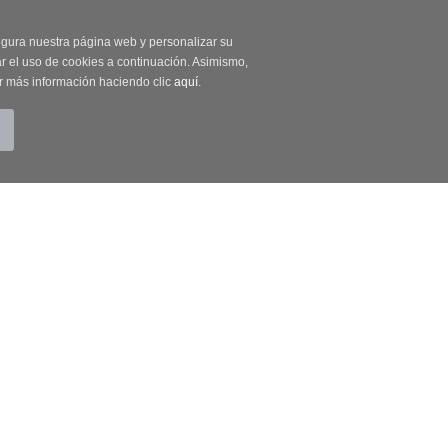
on código OUTLET20
segura nuestra página web y personalizar su
r el uso de cookies a continuación. Asimismo,
r más información haciendo clic
aquí
.
BUSCAR
CUENTA
CARRITO (0)