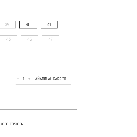
39
40
41
45
46
47
-
+
AÑADIR AL CARRITO
uero cosido.