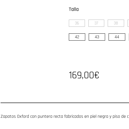
Talla
36
37
38
42
43
44
169,00€
Zapatos Oxford con puntera recta fabricados en piel negra y piso de c