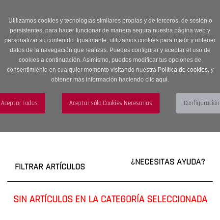
Entrega en 24 -48 horas | Envíos Gratuitos a península | 20% de
descuento en Sección OUTLET con código OUTLET20
Utilizamos cookies y tecnologías similares propias y de terceros, de sesión o
persistentes, para hacer funcionar de manera segura nuestra página web y
personalizar su contenido. Igualmente, utilizamos cookies para medir y obtener
datos de la navegación que realizas. Puedes configurar y aceptar el uso de
cookies a continuación. Asimismo, puedes modificar tus opciones de
consentimiento en cualquier momento visitando nuestra
Política de cookies.
y
obtener más información haciendo clic
aquí
.
Menú
Toggle
navigation
BUSCAR
CUENTA
CARRITO (0)
¿NECESITAS AYUDA?
FILTRAR ARTÍCULOS
SIN ARTÍCULOS EN LA CATEGORÍA SELECCIONADA