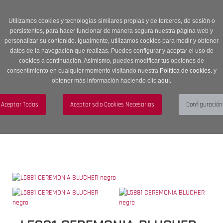
Entrega en 24 -48 horas | Envíos Gratuitos a península | 20% de
descuento en Sección OUTLET con código OUTLET20
Utilizamos cookies y tecnologías similares propias y de terceros, de sesión o
persistentes, para hacer funcionar de manera segura nuestra página web y
personalizar su contenido. Igualmente, utilizamos cookies para medir y obtener
datos de la navegación que realizas. Puedes configurar y aceptar el uso de
cookies a continuación. Asimismo, puedes modificar tus opciones de
consentimiento en cualquier momento visitando nuestra
Política de cookies.
y
obtener más información haciendo clic
aquí
.
Menú
Toggle
navigation
BUSCAR
CUENTA
CARRITO (0)