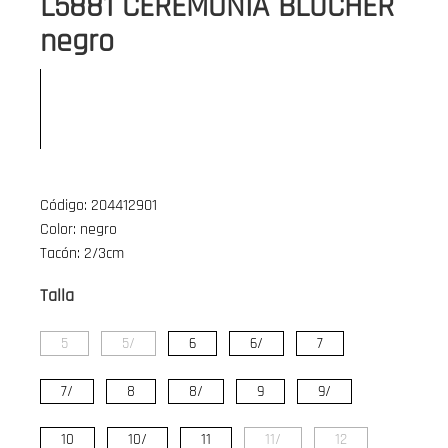
L5881 CEREMONIA BLUCHER
negro
Código: 204412901
Color: negro
Tacón: 2/3cm
Talla
5
5/
6
6/
7
7/
8
8/
9
9/
10
10/
11
11/
12