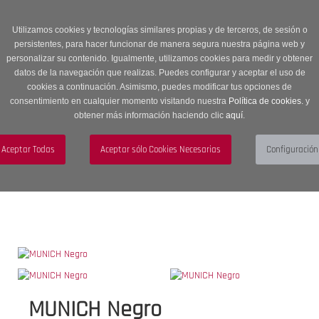
Entrega en 24 -48 horas | Envíos Gratuitos a península | 20% de
descuento en Sección OUTLET con código OUTLET20
Utilizamos cookies y tecnologías similares propias y de terceros, de sesión o
persistentes, para hacer funcionar de manera segura nuestra página web y
personalizar su contenido. Igualmente, utilizamos cookies para medir y obtener
datos de la navegación que realizas. Puedes configurar y aceptar el uso de
cookies a continuación. Asimismo, puedes modificar tus opciones de
consentimiento en cualquier momento visitando nuestra
Política de cookies.
y
obtener más información haciendo clic
aquí
.
Menú
Toggle
navigation
BUSCAR
CUENTA
CARRITO (0)
MUNICH Negro