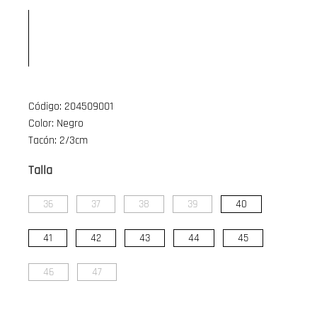
Código: 204509001
Color: Negro
Tacón: 2/3cm
Talla
36
37
38
39
40
41
42
43
44
45
46
47