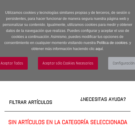
Entrega en 24 -48 horas | Envíos Gratuitos a península | 20% de
descuento en Sección OUTLET con código OUTLET20
Utilizamos cookies y tecnologías similares propias y de terceros, de sesión o
persistentes, para hacer funcionar de manera segura nuestra página web y
personalizar su contenido. Igualmente, utilizamos cookies para medir y obtener
datos de la navegación que realizas. Puedes configurar y aceptar el uso de
cookies a continuación. Asimismo, puedes modificar tus opciones de
consentimiento en cualquier momento visitando nuestra
Política de cookies.
y
obtener más información haciendo clic
aquí
.
Menú
Toggle
navigation
BUSCAR
CUENTA
CARRITO (0)
¿NECESITAS AYUDA?
FILTRAR ARTÍCULOS
SIN ARTÍCULOS EN LA CATEGORÍA SELECCIONADA