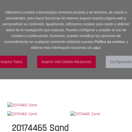
Entrega en 24 -48 horas | Envíos Gratuitos a península | 20% de
descuento en Sección OUTLET con código OUTLET20
Utilizamos cookies y tecnologías similares propias y de terceros, de sesión o
persistentes, para hacer funcionar de manera segura nuestra página web y
personalizar su contenido. Igualmente, utilizamos cookies para medir y obtener
datos de la navegación que realizas. Puedes configurar y aceptar el uso de
cookies a continuación. Asimismo, puedes modificar tus opciones de
consentimiento en cualquier momento visitando nuestra
Política de cookies.
y
obtener más información haciendo clic
aquí
.
Menú
Toggle
navigation
BUSCAR
CUENTA
CARRITO (0)
20174465 Sand