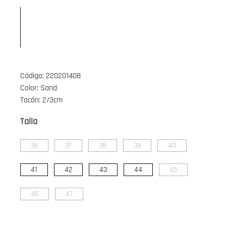
Código: 220201408
Color: Sand
Tacón: 2/3cm
Talla
36
37
38
39
40
41
42
43
44
45
46
47