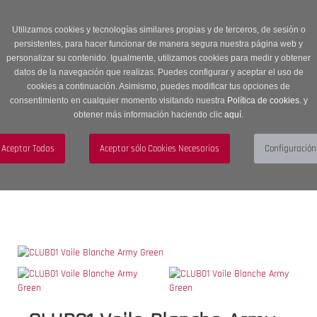
Entrega en 24 -48 horas | Envíos Gratuitos a península | 20% de
descuento en Sección OUTLET con código OUTLET20
Utilizamos cookies y tecnologías similares propias y de terceros, de sesión o
persistentes, para hacer funcionar de manera segura nuestra página web y
personalizar su contenido. Igualmente, utilizamos cookies para medir y obtener
datos de la navegación que realizas. Puedes configurar y aceptar el uso de
cookies a continuación. Asimismo, puedes modificar tus opciones de
consentimiento en cualquier momento visitando nuestra
Política de cookies.
y
obtener más información haciendo clic
aquí
.
Menú
Toggle
navigation
BUSCAR
CUENTA
CARRITO (0)