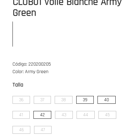
CLUB01 Voile Blanche Army
Green
Código: 220200205
Color: Army Green
Talla
36
37
38
39
40
41
42
43
44
45
46
47