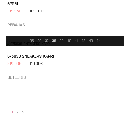
62531
199,95€
109,90€
REBAJAS
35
36
37
38
39
40
41
42
43
44
675038 SNEAKERS KAPRI
219,00€
119,00€
OUTLET20
1
2
3