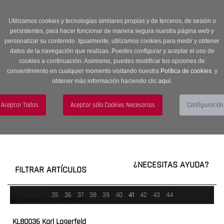
Entrega en 24 -48 horas | Envíos Gratuitos a península | 20% de
descuento en Sección OUTLET con código OUTLET20
Utilizamos cookies y tecnologías similares propias y de terceros, de sesión o
persistentes, para hacer funcionar de manera segura nuestra página web y
personalizar su contenido. Igualmente, utilizamos cookies para medir y obtener
datos de la navegación que realizas. Puedes configurar y aceptar el uso de
cookies a continuación. Asimismo, puedes modificar tus opciones de
consentimiento en cualquier momento visitando nuestra
Política de cookies.
y
obtener más información haciendo clic
aquí
.
Menú
Toggle
navigation
BUSCAR
CUENTA
CARRITO (0)
¿NECESITAS AYUDA?
FILTRAR ARTÍCULOS
35
36
37
38
39
40
41
42
43
44
KL80036 Karl Lagerfeld