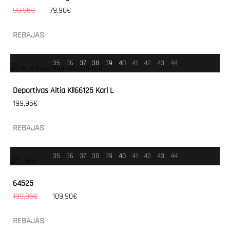
99,95€
79,90€
REBAJAS
35
36
37
38
39
40
41
42
43
44
Deportivas Altia Kll66125 Karl L
199,95€
REBAJAS
35
36
37
38
39
40
41
42
43
44
64525
199,95€
109,90€
REBAJAS