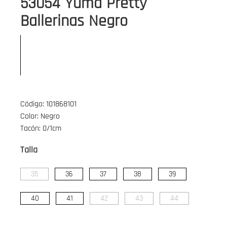
53054 Yuma Pretty
Ballerinas Negro
Código: 101868101
Color: Negro
Tacón: 0/1cm
Talla
35
36
37
38
39
40
41
42
43
44