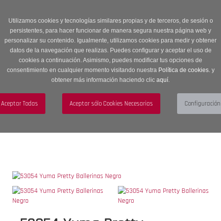
Entrega en 24 -48 horas | Envíos Gratuitos a península | 20% de
descuento en Sección OUTLET con código OUTLET20
Utilizamos cookies y tecnologías similares propias y de terceros, de sesión o
persistentes, para hacer funcionar de manera segura nuestra página web y
personalizar su contenido. Igualmente, utilizamos cookies para medir y obtener
datos de la navegación que realizas. Puedes configurar y aceptar el uso de
cookies a continuación. Asimismo, puedes modificar tus opciones de
consentimiento en cualquier momento visitando nuestra
Política de cookies.
y
obtener más información haciendo clic
aquí
.
Menú
Toggle
navigation
BUSCAR
CUENTA
CARRITO (0)