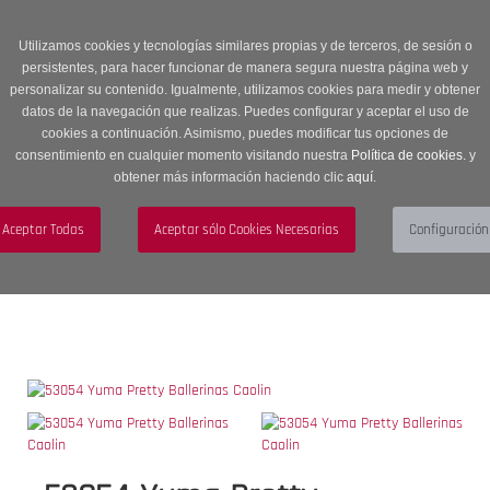
Entrega en 24 -48 horas | Envíos Gratuitos a península | 20% de
descuento en Sección OUTLET con código OUTLET20
Utilizamos cookies y tecnologías similares propias y de terceros, de sesión o
persistentes, para hacer funcionar de manera segura nuestra página web y
personalizar su contenido. Igualmente, utilizamos cookies para medir y obtener
datos de la navegación que realizas. Puedes configurar y aceptar el uso de
cookies a continuación. Asimismo, puedes modificar tus opciones de
consentimiento en cualquier momento visitando nuestra
Política de cookies.
y
obtener más información haciendo clic
aquí
.
Menú
Toggle
navigation
BUSCAR
CUENTA
CARRITO (0)