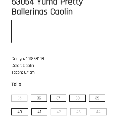
53054 Yuma Pretty
Ballerinas Caolin
Código: 101868108
Color: Caolin
Tacón: 0/1cm
Talla
35
36
37
38
39
40
41
42
43
44