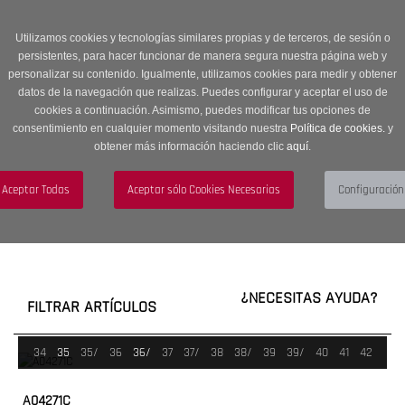
Entrega en 24 -48 horas | Envíos Gratuitos a península | 20% de
descuento en Sección OUTLET con código OUTLET20
Utilizamos cookies y tecnologías similares propias y de terceros, de sesión o
persistentes, para hacer funcionar de manera segura nuestra página web y
personalizar su contenido. Igualmente, utilizamos cookies para medir y obtener
datos de la navegación que realizas. Puedes configurar y aceptar el uso de
cookies a continuación. Asimismo, puedes modificar tus opciones de
consentimiento en cualquier momento visitando nuestra
Política de cookies.
y
obtener más información haciendo clic
aquí
.
Menú
Toggle
navigation
BUSCAR
CUENTA
CARRITO (0)
¿NECESITAS AYUDA?
FILTRAR ARTÍCULOS
34
35
35/
36
36/
37
37/
38
38/
39
39/
40
41
42
A04271C