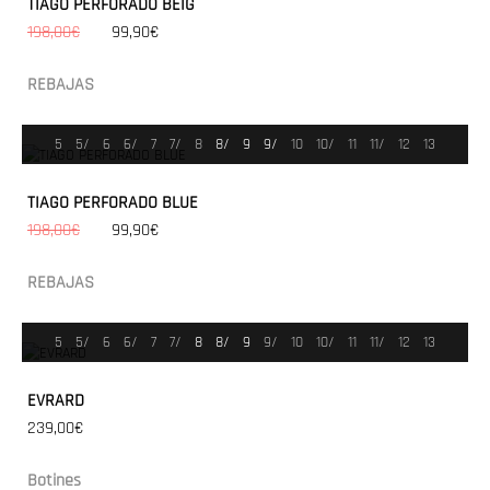
TIAGO PERFORADO BEIG
198,00€
99,90€
REBAJAS
5
5/
6
6/
7
7/
8
8/
9
9/
10
10/
11
11/
12
13
TIAGO PERFORADO BLUE
198,00€
99,90€
REBAJAS
5
5/
6
6/
7
7/
8
8/
9
9/
10
10/
11
11/
12
13
EVRARD
239,00€
Botines