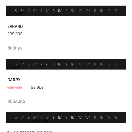
5
5/
6
6/
7
7/
8
8/
9
9/
10
10/
11
11/
12
13
EVRARD
239,00€
Botines
5
5/
6
6/
7
7/
8
8/
9
9/
10
10/
11
11/
12
13
GARRY
205,00€
99,90€
REBAJAS
5
5/
6
6/
7
7/
8
8/
9
9/
10
10/
11
11/
12
13