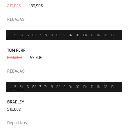
219,00€
159,90€
REBAJAS
5
5/
6
6/
7
7/
8
8/
9
9/
10
10/
11
11/
12
13
TOM PERF
209,00€
99,90€
REBAJAS
5
5/
6
6/
7
7/
8
8/
9
9/
10
10/
11
11/
12
13
BRADLEY
218,00€
Deportivos