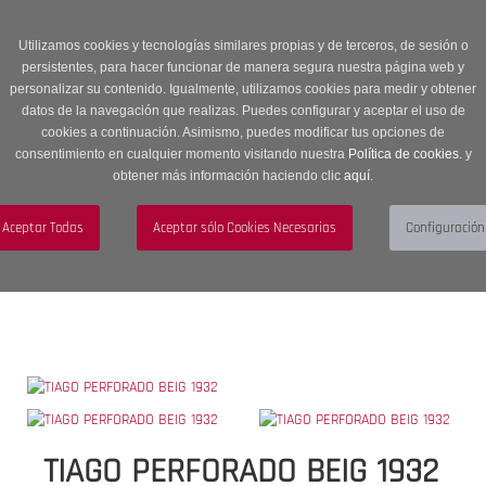
Entrega en 24 -48 horas | Envíos Gratuitos a península | 20% de
descuento en Sección OUTLET con código OUTLET20
Utilizamos cookies y tecnologías similares propias y de terceros, de sesión o
persistentes, para hacer funcionar de manera segura nuestra página web y
personalizar su contenido. Igualmente, utilizamos cookies para medir y obtener
datos de la navegación que realizas. Puedes configurar y aceptar el uso de
cookies a continuación. Asimismo, puedes modificar tus opciones de
consentimiento en cualquier momento visitando nuestra
Política de cookies.
y
obtener más información haciendo clic
aquí
.
Menú
Toggle
navigation
BUSCAR
CUENTA
CARRITO (0)
TIAGO PERFORADO BEIG 1932