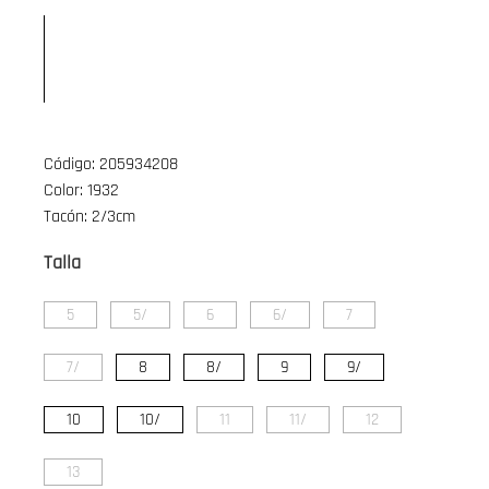
Código: 205934208
Color: 1932
Tacón: 2/3cm
Talla
5
5/
6
6/
7
7/
8
8/
9
9/
10
10/
11
11/
12
13