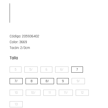
Código: 205936402
Color: 3669
Tacón: 2/3cm
Talla
5
5/
6
6/
7
7/
8
8/
9
9/
10
10/
11
11/
12
13