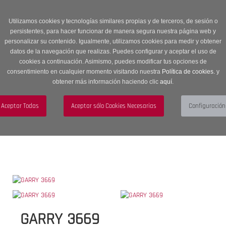
Entrega en 24 -48 horas | Envíos Gratuitos a península | 20% de
descuento en Sección OUTLET con código OUTLET20
Utilizamos cookies y tecnologías similares propias y de terceros, de sesión o
persistentes, para hacer funcionar de manera segura nuestra página web y
personalizar su contenido. Igualmente, utilizamos cookies para medir y obtener
datos de la navegación que realizas. Puedes configurar y aceptar el uso de
cookies a continuación. Asimismo, puedes modificar tus opciones de
consentimiento en cualquier momento visitando nuestra
Política de cookies.
y
obtener más información haciendo clic
aquí
.
Menú
Toggle
navigation
BUSCAR
CUENTA
CARRITO (0)
GARRY 3669