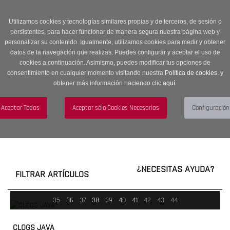
Entrega en 24 -48 horas | Envíos Gratuitos a península | 20% de
descuento en Sección OUTLET con código OUTLET20
Utilizamos cookies y tecnologías similares propias y de terceros, de sesión o
persistentes, para hacer funcionar de manera segura nuestra página web y
personalizar su contenido. Igualmente, utilizamos cookies para medir y obtener
datos de la navegación que realizas. Puedes configurar y aceptar el uso de
cookies a continuación. Asimismo, puedes modificar tus opciones de
consentimiento en cualquier momento visitando nuestra
Política de cookies.
y
obtener más información haciendo clic
aquí
.
Menú
Toggle
navigation
BUSCAR
CUENTA
CARRITO (0)
¿NECESITAS AYUDA?
FILTRAR ARTÍCULOS
35
36
37
38
39
40
41
42
43
44
CLOGS JAVA