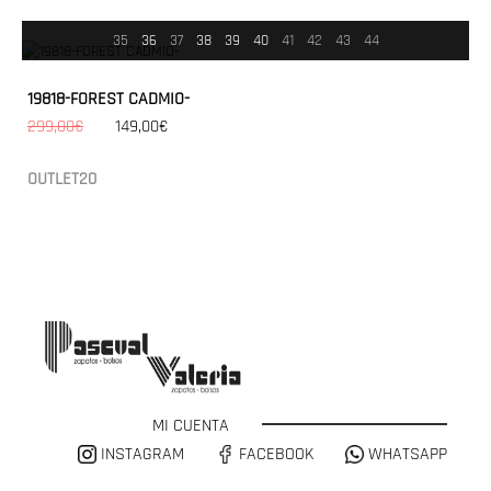
35
36
37
38
39
40
41
42
43
44
19818-FOREST CADMIO-
299,00€
149,00€
OUTLET20
MI CUENTA
INSTAGRAM
FACEBOOK
WHATSAPP