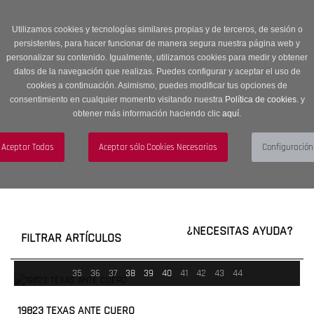
Entrega en 24 -48 horas | Envíos Gratuitos a península | 20% de
descuento en Sección OUTLET con código OUTLET20
Utilizamos cookies y tecnologías similares propias y de terceros, de sesión o
persistentes, para hacer funcionar de manera segura nuestra página web y
personalizar su contenido. Igualmente, utilizamos cookies para medir y obtener
datos de la navegación que realizas. Puedes configurar y aceptar el uso de
cookies a continuación. Asimismo, puedes modificar tus opciones de
consentimiento en cualquier momento visitando nuestra
Política de cookies.
y
obtener más información haciendo clic
aquí
.
Menú
Toggle
navigation
BUSCAR
CUENTA
CARRITO (0)
¿NECESITAS AYUDA?
FILTRAR ARTÍCULOS
35
36
37
38
39
40
41
42
43
44
19823 TEXAS ANTE CUERO