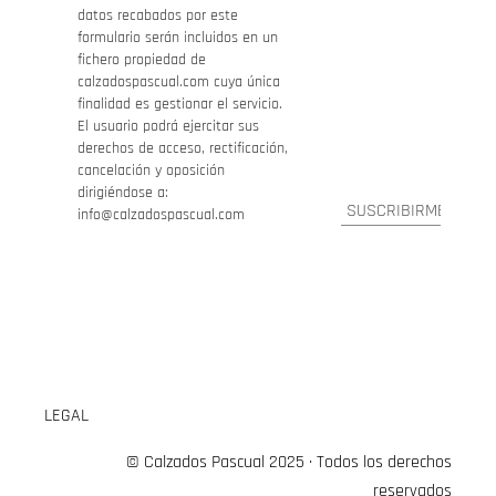
datos recabados por este
formulario serán incluidos en un
fichero propiedad de
calzadospascual.com cuya única
finalidad es gestionar el servicio.
El usuario podrá ejercitar sus
derechos de acceso, rectificación,
cancelación y oposición
dirigiéndose a:
info@calzadospascual.com
LEGAL
© Calzados Pascual 2025 · Todos los derechos
reservados