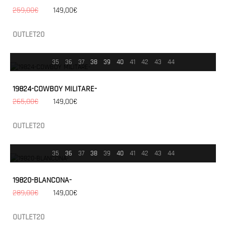
259,00€
149,00€
OUTLET20
35
36
37
38
39
40
41
42
43
44
19824-COWBOY MILITARE-
265,00€
149,00€
OUTLET20
35
36
37
38
39
40
41
42
43
44
19820-BLANCONA-
289,00€
149,00€
OUTLET20