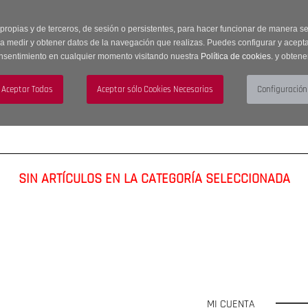
 horas | Envíos Gratuitos a península | 20% de descuento en Sección OUTLET c
 propias y de terceros, de sesión o persistentes, para hacer funcionar de manera 
ra medir y obtener datos de la navegación que realizas. Puedes configurar y acepta
nsentimiento en cualquier momento visitando nuestra
Política de cookies.
y obtene
UJER
HOMBRE
ACCESORIOS
SIN ARTÍCULOS EN LA CATEGORÍA SELECCIONADA
MI CUENTA