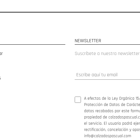
NEWSLETTER
ar
Suscríbete a nuestra newsletter
s
A efectos de la Ley Orgánica 15
Protección de Datos de Carácter
datos recabados por este formul
propiedad de calzadospascual.c
el servicio. El usuario podrá ej
rectificación, cancelación y opo
info@calzadospascual.com