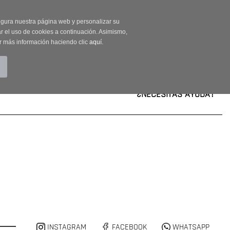
on código OUTLET20
segura nuestra página web y personalizar su
r el uso de cookies a continuación. Asimismo,
r más información haciendo clic
aquí
.
BUSCAR
CUENTA
CARRITO (0)
¿NECESITAS AYUDA?
INSTAGRAM
FACEBOOK
WHATSAPP