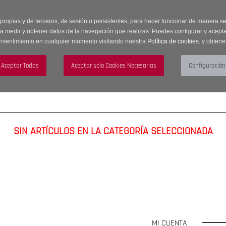
 horas | Envíos Gratuitos a península | 20% de descuento en Sección OUTLET c
 propias y de terceros, de sesión o persistentes, para hacer funcionar de manera 
ra medir y obtener datos de la navegación que realizas. Puedes configurar y acepta
nsentimiento en cualquier momento visitando nuestra
Política de cookies.
y obtene
UJER
HOMBRE
ACCESORIOS
SIN ARTÍCULOS EN LA CATEGORÍA SELECCIONADA
MI CUENTA