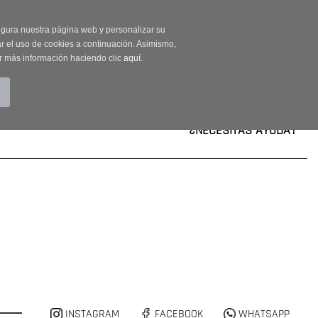
on código OUTLET20
segura nuestra página web y personalizar su
r el uso de cookies a continuación. Asimismo,
r más información haciendo clic
aquí
.
BUSCAR
CUENTA
CARRITO (0)
¿NECESITAS AYUDA?
INSTAGRAM
FACEBOOK
WHATSAPP