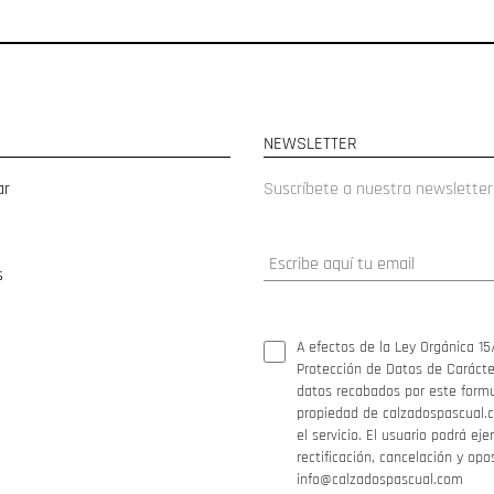
NEWSLETTER
ar
Suscríbete a nuestra newsletter
s
A efectos de la Ley Orgánica 15
Protección de Datos de Carácter
datos recabados por este formul
propiedad de calzadospascual.c
el servicio. El usuario podrá ej
rectificación, cancelación y opo
info@calzadospascual.com