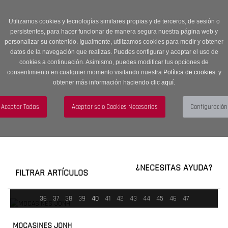
Entrega en 24 -48 horas | Envíos Gratuitos a península | 20% de
descuento en Sección OUTLET con código OUTLET20
Utilizamos cookies y tecnologías similares propias y de terceros, de sesión o
persistentes, para hacer funcionar de manera segura nuestra página web y
personalizar su contenido. Igualmente, utilizamos cookies para medir y obtener
datos de la navegación que realizas. Puedes configurar y aceptar el uso de
cookies a continuación. Asimismo, puedes modificar tus opciones de
consentimiento en cualquier momento visitando nuestra
Política de cookies.
y
obtener más información haciendo clic
aquí
.
Menú
Toggle
navigation
BUSCAR
CUENTA
CARRITO (0)
¿NECESITAS AYUDA?
FILTRAR ARTÍCULOS
36
37
38
39
40
41
42
43
44
45
46
47
MOCASINES JONH