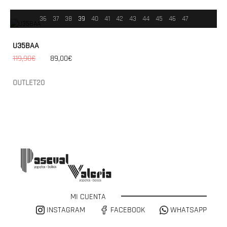
36
37
38
39
40
41
42
43
44
45
46
47
U35BAA
119,90€
89,00€
OUTLET20
MI CUENTA
INSTAGRAM
FACEBOOK
WHATSAPP