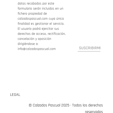
datos recabados por este
formulario serán incluidos en un
fichero propiedad de
calzadospascual.com cuya única
finalidad es gestionar el servicio.
El usuario podrá ejercitar sus
derechos de acceso, rectificación,
cancelación y oposición
dirigiéndose a:
info@calzadospascual.com
LEGAL
© Calzados Pascual 2025 · Todos los derechos
reservados