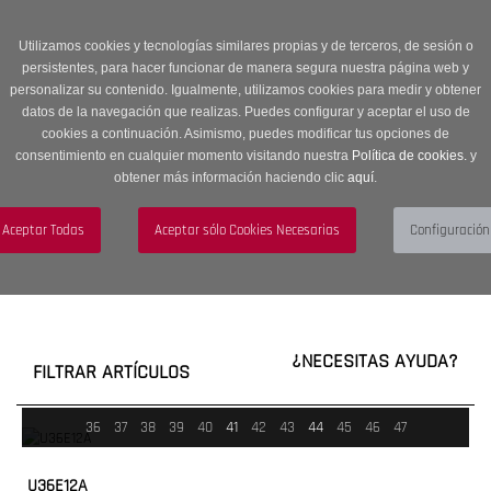
Entrega en 24 -48 horas | Envíos Gratuitos a península | 20% de
descuento en Sección OUTLET con código OUTLET20
Utilizamos cookies y tecnologías similares propias y de terceros, de sesión o
persistentes, para hacer funcionar de manera segura nuestra página web y
personalizar su contenido. Igualmente, utilizamos cookies para medir y obtener
datos de la navegación que realizas. Puedes configurar y aceptar el uso de
cookies a continuación. Asimismo, puedes modificar tus opciones de
consentimiento en cualquier momento visitando nuestra
Política de cookies.
y
obtener más información haciendo clic
aquí
.
Menú
Toggle
navigation
BUSCAR
CUENTA
CARRITO (0)
¿NECESITAS AYUDA?
FILTRAR ARTÍCULOS
36
37
38
39
40
41
42
43
44
45
46
47
U36E12A