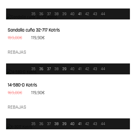
35
36
37
38
39
40
41
42
43
44
Sandalia cuña 32-717 Kotris
159,00€
119,90€
REBAJAS
35
36
37
38
39
40
41
42
43
44
14-580-D Kotris
169,00€
119,90€
REBAJAS
35
36
37
38
39
40
41
42
43
44