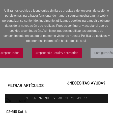
Entrega en 24 -48 horas | Envíos Gratuitos a península | 20% de
descuento en Sección OUTLET con código OUTLET20
Utilizamos cookies y tecnologías similares propias y de terceros, de sesión o
persistentes, para hacer funcionar de manera segura nuestra página web y
personalizar su contenido. Igualmente, utilizamos cookies para medir y obtener
datos de la navegación que realizas. Puedes configurar y aceptar el uso de
cookies a continuación. Asimismo, puedes modificar tus opciones de
consentimiento en cualquier momento visitando nuestra
Política de cookies.
y
obtener más información haciendo clic
aquí
.
Menú
Toggle
navigation
BUSCAR
CUENTA
CARRITO (0)
¿NECESITAS AYUDA?
FILTRAR ARTÍCULOS
35
36
37
38
39
40
41
42
43
44
02-310 Kotris