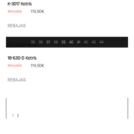
K-3017 Kotris
159,00€
119,90€
REBAJAS
35
36
37
38
39
40
41
42
43
44
18-630-D Kotris
159,00€
119,90€
REBAJAS
1
2