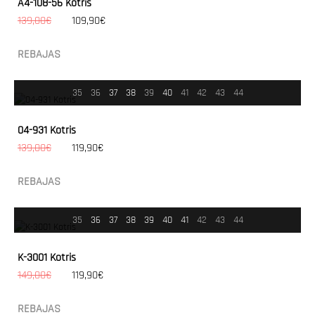
A4-108-56 Kotris
139,00€
109,90€
REBAJAS
35
36
37
38
39
40
41
42
43
44
04-931 Kotris
139,00€
119,90€
REBAJAS
35
36
37
38
39
40
41
42
43
44
K-3001 Kotris
149,00€
119,90€
REBAJAS