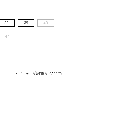
38
39
40
44
-
+
AÑADIR AL CARRITO