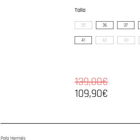
Talla
35
36
37
41
42
43
139,00€
109,90€
Pala Hermés