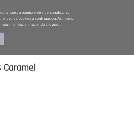
on código OUTLET20
segura nuestra página web y personalizar su
r el uso de cookies a continuación. Asimismo,
r más información haciendo clic
aquí
.
BUSCAR
CUENTA
CARRITO (0)
s Caramel