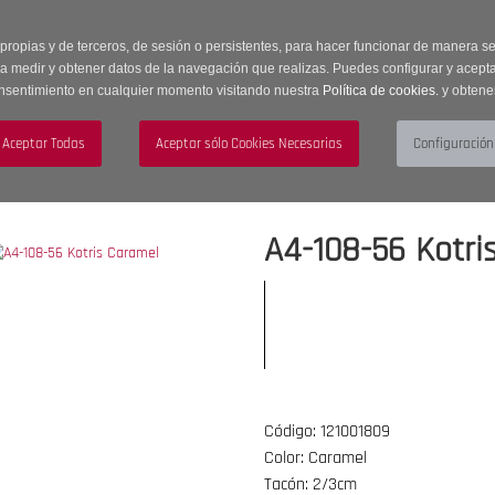
 horas | Envíos Gratuitos a península | 20% de descuento en Sección OUTLET c
 propias y de terceros, de sesión o persistentes, para hacer funcionar de manera 
ra medir y obtener datos de la navegación que realizas. Puedes configurar y acepta
nsentimiento en cualquier momento visitando nuestra
Política de cookies.
y obtene
UJER
HOMBRE
ACCESORIOS
A4-108-56 Kotri
Código: 121001809
Color: Caramel
Tacón: 2/3cm