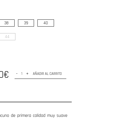
38
39
40
44
90€
-
+
AÑADIR AL CARRITO
acuno de primera calidad muy suave