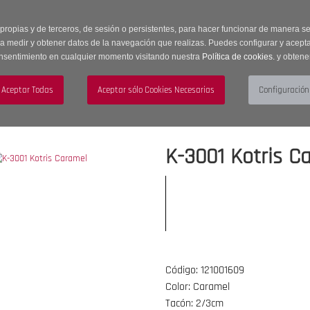
 horas | Envíos Gratuitos a península | 20% de descuento en Sección OUTLET c
 propias y de terceros, de sesión o persistentes, para hacer funcionar de manera 
ra medir y obtener datos de la navegación que realizas. Puedes configurar y acepta
nsentimiento en cualquier momento visitando nuestra
Política de cookies.
y obtene
UJER
HOMBRE
ACCESORIOS
K-3001 Kotris C
Código: 121001609
Color: Caramel
Tacón: 2/3cm