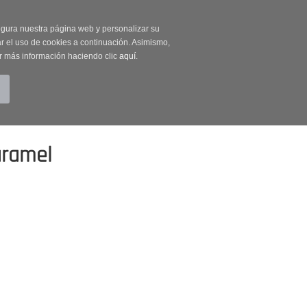
on código OUTLET20
segura nuestra página web y personalizar su
r el uso de cookies a continuación. Asimismo,
r más información haciendo clic
aquí
.
BUSCAR
CUENTA
CARRITO (0)
aramel