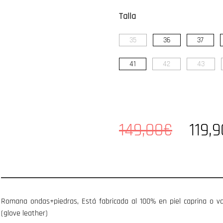
Talla
35
36
37
41
42
43
149,00€
119,
Romana ondas+piedras, Está fabricada al 100% en piel caprina o v
(glove leather)