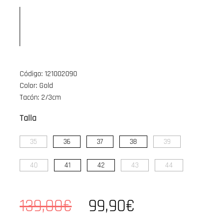
Código: 121002090
Color: Gold
Tacón: 2/3cm
Talla
35
36
37
38
39
40
41
42
43
44
139,00€
99,90€