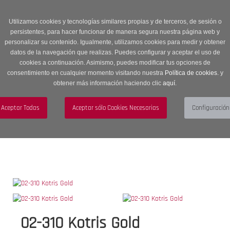
Entrega en 24 -48 horas | Envíos Gratuitos a península | 20% de
descuento en Sección OUTLET con código OUTLET20
Utilizamos cookies y tecnologías similares propias y de terceros, de sesión o
persistentes, para hacer funcionar de manera segura nuestra página web y
personalizar su contenido. Igualmente, utilizamos cookies para medir y obtener
datos de la navegación que realizas. Puedes configurar y aceptar el uso de
cookies a continuación. Asimismo, puedes modificar tus opciones de
consentimiento en cualquier momento visitando nuestra
Política de cookies.
y
obtener más información haciendo clic
aquí
.
Menú
Toggle
navigation
BUSCAR
CUENTA
CARRITO (0)
02-310 Kotris Gold