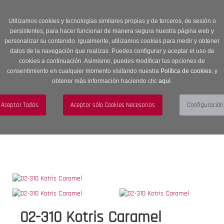
Entrega en 24 -48 horas | Envíos Gratuitos a península | 20% de
descuento en Sección OUTLET con código OUTLET20
Utilizamos cookies y tecnologías similares propias y de terceros, de sesión o
persistentes, para hacer funcionar de manera segura nuestra página web y
personalizar su contenido. Igualmente, utilizamos cookies para medir y obtener
datos de la navegación que realizas. Puedes configurar y aceptar el uso de
cookies a continuación. Asimismo, puedes modificar tus opciones de
consentimiento en cualquier momento visitando nuestra
Política de cookies.
y
obtener más información haciendo clic
aquí
.
Menú
Toggle
navigation
BUSCAR
CUENTA
CARRITO (0)
02-310 Kotris Caramel