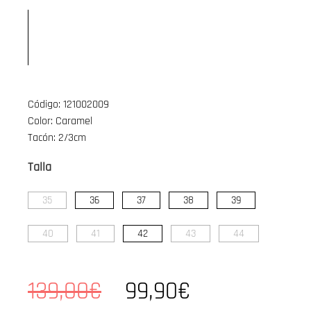
Código: 121002009
Color: Caramel
Tacón: 2/3cm
Talla
35
36
37
38
39
40
41
42
43
44
139,00€
99,90€