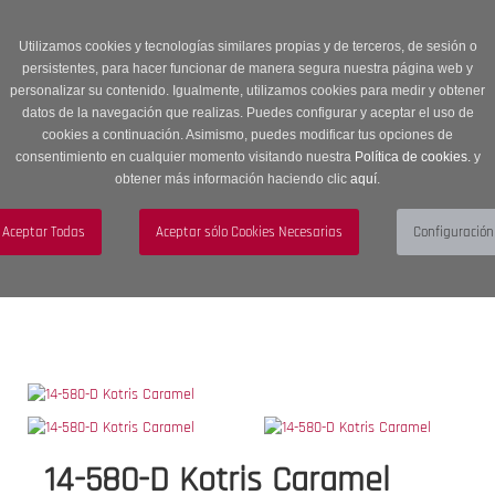
Entrega en 24 -48 horas | Envíos Gratuitos a península | 20% de
descuento en Sección OUTLET con código OUTLET20
Utilizamos cookies y tecnologías similares propias y de terceros, de sesión o
persistentes, para hacer funcionar de manera segura nuestra página web y
personalizar su contenido. Igualmente, utilizamos cookies para medir y obtener
datos de la navegación que realizas. Puedes configurar y aceptar el uso de
cookies a continuación. Asimismo, puedes modificar tus opciones de
consentimiento en cualquier momento visitando nuestra
Política de cookies.
y
obtener más información haciendo clic
aquí
.
Menú
Toggle
navigation
BUSCAR
CUENTA
CARRITO (0)
14-580-D Kotris Caramel