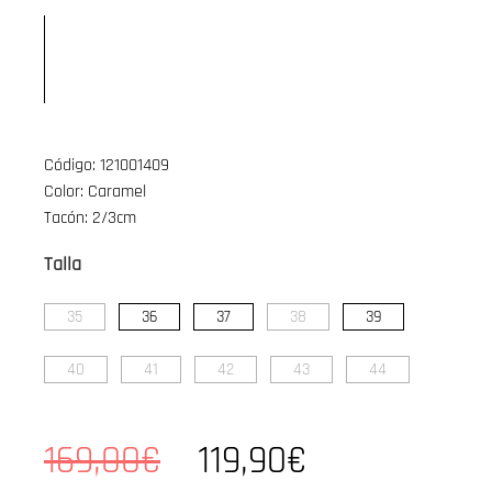
Código: 121001409
Color: Caramel
Tacón: 2/3cm
Talla
35
36
37
38
39
40
41
42
43
44
169,00€
119,90€