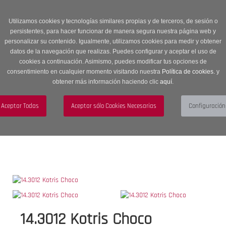
Entrega en 24 -48 horas | Envíos Gratuitos a península | 20% de
descuento en Sección OUTLET con código OUTLET20
Utilizamos cookies y tecnologías similares propias y de terceros, de sesión o
persistentes, para hacer funcionar de manera segura nuestra página web y
personalizar su contenido. Igualmente, utilizamos cookies para medir y obtener
datos de la navegación que realizas. Puedes configurar y aceptar el uso de
cookies a continuación. Asimismo, puedes modificar tus opciones de
consentimiento en cualquier momento visitando nuestra
Política de cookies.
y
obtener más información haciendo clic
aquí
.
Menú
Toggle
navigation
BUSCAR
CUENTA
CARRITO (0)
14.3012 Kotris Choco