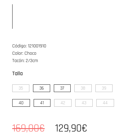
Código: 121001910
Color: Choco
Tacón: 2/3cm
Talla
35
36
37
38
39
40
41
42
43
44
169,00€
129,90€