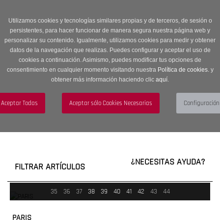
Entrega en 24 -48 horas | Envíos Gratuitos a península | 20% de
descuento en Sección OUTLET con código OUTLET20
Utilizamos cookies y tecnologías similares propias y de terceros, de sesión o
persistentes, para hacer funcionar de manera segura nuestra página web y
personalizar su contenido. Igualmente, utilizamos cookies para medir y obtener
datos de la navegación que realizas. Puedes configurar y aceptar el uso de
cookies a continuación. Asimismo, puedes modificar tus opciones de
consentimiento en cualquier momento visitando nuestra
Política de cookies.
y
obtener más información haciendo clic
aquí
.
Menú
Toggle
navigation
BUSCAR
CUENTA
CARRITO (0)
¿NECESITAS AYUDA?
FILTRAR ARTÍCULOS
35
36
37
38
39
40
41
42
43
44
PARIS