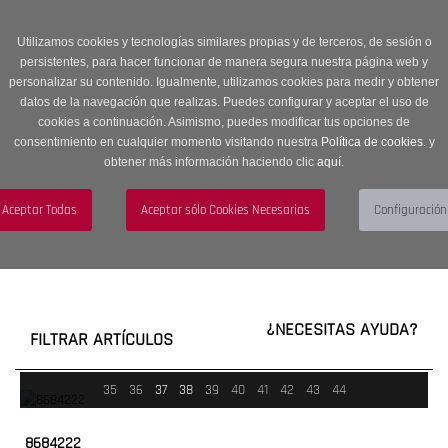
Entrega en 24 -48 horas | Envíos Gratuitos a península | 20% de
descuento en Sección OUTLET con código OUTLET20
Utilizamos cookies y tecnologías similares propias y de terceros, de sesión o
persistentes, para hacer funcionar de manera segura nuestra página web y
personalizar su contenido. Igualmente, utilizamos cookies para medir y obtener
datos de la navegación que realizas. Puedes configurar y aceptar el uso de
cookies a continuación. Asimismo, puedes modificar tus opciones de
consentimiento en cualquier momento visitando nuestra
Política de cookies.
y
obtener más información haciendo clic
aquí
.
Menú
Toggle
navigation
BUSCAR
CUENTA
CARRITO (0)
¿NECESITAS AYUDA?
FILTRAR ARTÍCULOS
35
36
37
38
39
40
41
42
43
44
8684222