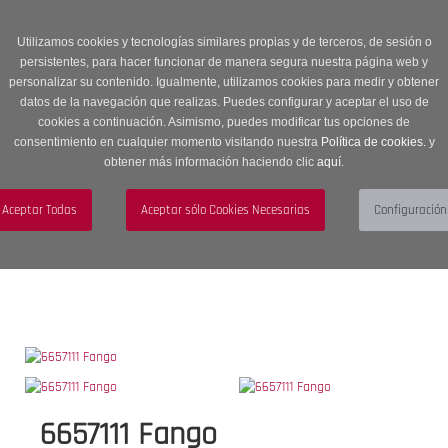
Entrega en 24 -48 horas | Envíos Gratuitos a península | 20% de
descuento en Sección OUTLET con código OUTLET20
Utilizamos cookies y tecnologías similares propias y de terceros, de sesión o
persistentes, para hacer funcionar de manera segura nuestra página web y
personalizar su contenido. Igualmente, utilizamos cookies para medir y obtener
datos de la navegación que realizas. Puedes configurar y aceptar el uso de
cookies a continuación. Asimismo, puedes modificar tus opciones de
consentimiento en cualquier momento visitando nuestra
Política de cookies.
y
obtener más información haciendo clic
aquí
.
Menú
Toggle
navigation
BUSCAR
CUENTA
CARRITO (0)
6657111 Fango