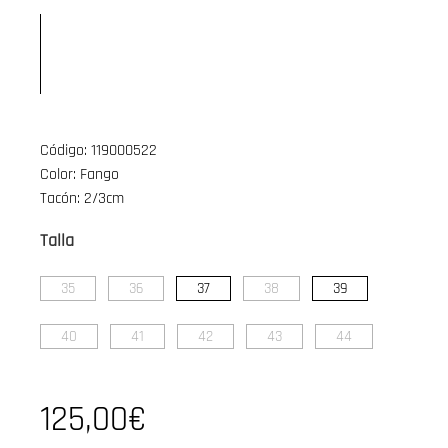
Código: 119000522
Color: Fango
Tacón: 2/3cm
Talla
35
36
37
38
39
40
41
42
43
44
125,00€