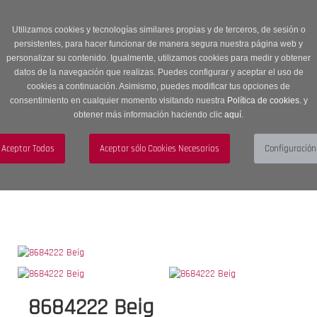
Entrega en 24 -48 horas | Envíos Gratuitos a península | 20% de
descuento en Sección OUTLET con código OUTLET20
Utilizamos cookies y tecnologías similares propias y de terceros, de sesión o
persistentes, para hacer funcionar de manera segura nuestra página web y
personalizar su contenido. Igualmente, utilizamos cookies para medir y obtener
datos de la navegación que realizas. Puedes configurar y aceptar el uso de
cookies a continuación. Asimismo, puedes modificar tus opciones de
consentimiento en cualquier momento visitando nuestra
Política de cookies.
y
obtener más información haciendo clic
aquí
.
Menú
Toggle
navigation
BUSCAR
CUENTA
CARRITO (0)
8684222 Beig