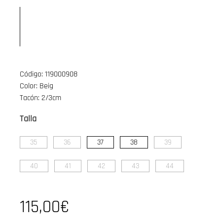
Código: 119000908
Color: Beig
Tacón: 2/3cm
Talla
35
36
37
38
39
40
41
42
43
44
115,00€