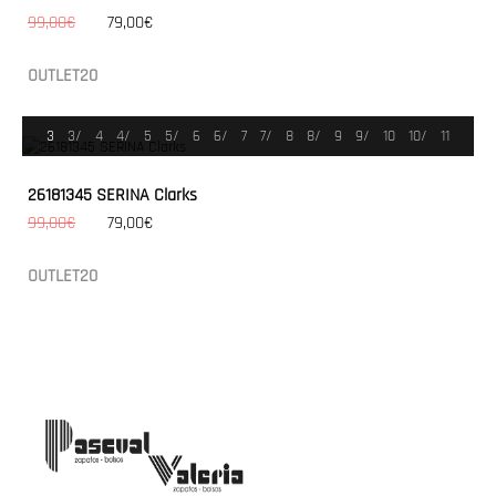
99,00€
79,00€
OUTLET20
3
3/
4
4/
5
5/
6
6/
7
7/
8
8/
9
9/
10
10/
11
26181345 SERINA Clarks
99,00€
79,00€
OUTLET20