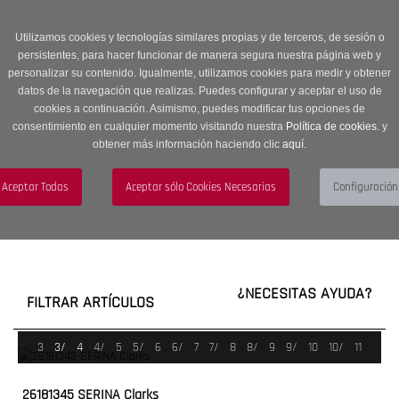
Entrega en 24 -48 horas | Envíos Gratuitos a península | 20% de
descuento en Sección OUTLET con código OUTLET20
Utilizamos cookies y tecnologías similares propias y de terceros, de sesión o
persistentes, para hacer funcionar de manera segura nuestra página web y
personalizar su contenido. Igualmente, utilizamos cookies para medir y obtener
datos de la navegación que realizas. Puedes configurar y aceptar el uso de
cookies a continuación. Asimismo, puedes modificar tus opciones de
consentimiento en cualquier momento visitando nuestra
Política de cookies.
y
obtener más información haciendo clic
aquí
.
Menú
Toggle
navigation
BUSCAR
CUENTA
CARRITO (0)
¿NECESITAS AYUDA?
FILTRAR ARTÍCULOS
3
3/
4
4/
5
5/
6
6/
7
7/
8
8/
9
9/
10
10/
11
26181345 SERINA Clarks