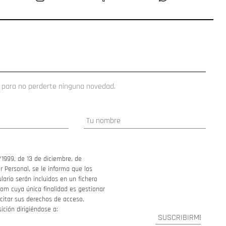
 para no perderte ninguna novedad.
/1999, de 13 de diciembre, de
 Personal, se le informa que los
ario serán incluidos en un fichero
om cuya única finalidad es gestionar
ercitar sus derechos de acceso,
sición dirigiéndose a: