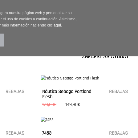
on código OUTLET20
segura nuestra página web y personalizar su
r el uso de cookies a continuación. Asimismo,
r más información haciendo clic
aquí
.
BUSCAR
CUENTA
CARRITO (0)
¿NECESITAS AYUDA?
REBAJAS
Náutico Sebago Portland
REBAJAS
Flesh
170,00€
149,90€
REBAJAS
7453
REBAJAS