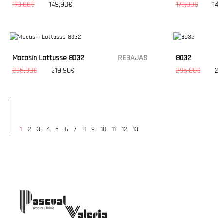
170,00€
149,90€
170,00€
1
Mocasín Lottusse 8032
REBAJAS
8032
295,00€
219,90€
295,00€
2
1
2
3
4
5
6
7
8
9
10
11
12
13