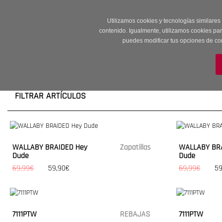
Entrega en 24 -48
Utilizamos cookies y tecnologías similares
contenido. Igualmente, utilizamos cookies pa
puedes modificar tus opciones de co
M
FILTRAR ARTÍCULOS
WALLABY BRAIDED Hey
Zapatillas
WALLABY BR
Dude
Dude
69,99€
59,90€
69,99€
59
7111PTW
REBAJAS
7111PTW