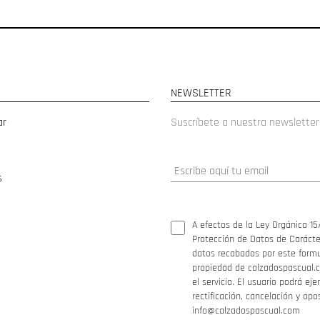
NEWSLETTER
ar
Suscríbete a nuestra newsletter
s
A efectos de la Ley Orgánica 15
Protección de Datos de Carácter
datos recabados por este formul
propiedad de calzadospascual.c
el servicio. El usuario podrá ej
rectificación, cancelación y opo
info@calzadospascual.com