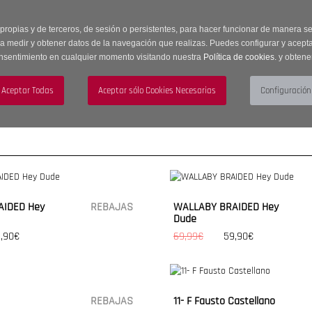
 horas | Envíos Gratuitos a península | 20% de descuento en Sección OUTLET c
 propias y de terceros, de sesión o persistentes, para hacer funcionar de manera 
ra medir y obtener datos de la navegación que realizas. Puedes configurar y acepta
nsentimiento en cualquier momento visitando nuestra
Política de cookies.
y obtene
UJER
HOMBRE
ACCESORIOS
AIDED Hey
REBAJAS
WALLABY BRAIDED Hey
Dude
,90€
69,99€
59,90€
REBAJAS
11- F Fausto Castellano