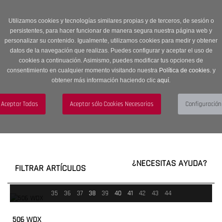
Entrega en 24 -48 horas | Envíos Gratuitos a península | 20% de
descuento en Sección OUTLET con código OUTLET20
Utilizamos cookies y tecnologías similares propias y de terceros, de sesión o
persistentes, para hacer funcionar de manera segura nuestra página web y
personalizar su contenido. Igualmente, utilizamos cookies para medir y obtener
datos de la navegación que realizas. Puedes configurar y aceptar el uso de
cookies a continuación. Asimismo, puedes modificar tus opciones de
consentimiento en cualquier momento visitando nuestra
Política de cookies.
y
obtener más información haciendo clic
aquí
.
Menú
Toggle
navigation
BUSCAR
CUENTA
CARRITO (0)
¿NECESITAS AYUDA?
FILTRAR ARTÍCULOS
35
36
37
38
39
40
41
42
43
44
506 WDX