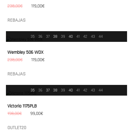
238,00€
119,00€
REBAJAS
35
36
37
38
39
40
41
42
43
44
Wembley 506 WDX
238,00€
119,00€
REBAJAS
35
36
37
38
39
40
41
42
43
44
Victoria 1175PLB
198,00€
99,00€
OUTLET20