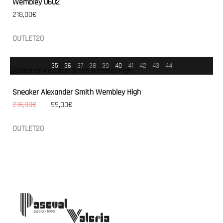
Wembley 0602
218,00€
OUTLET20
35
36
37
38
39
40
41
42
43
44
Sneaker Alexander Smith Wembley High
218,00€
99,00€
OUTLET20