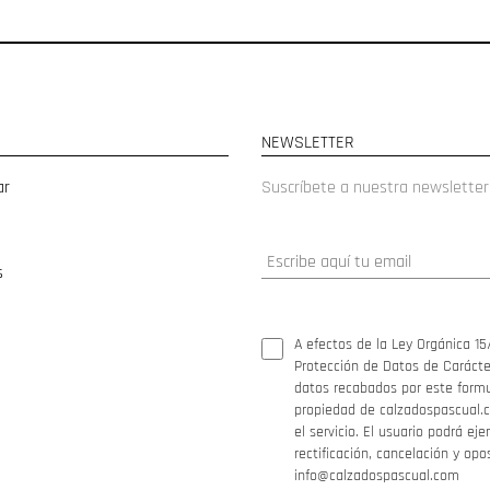
NEWSLETTER
ar
Suscríbete a nuestra newsletter
s
A efectos de la Ley Orgánica 15
Protección de Datos de Carácter
datos recabados por este formul
propiedad de calzadospascual.c
el servicio. El usuario podrá ej
rectificación, cancelación y opo
info@calzadospascual.com