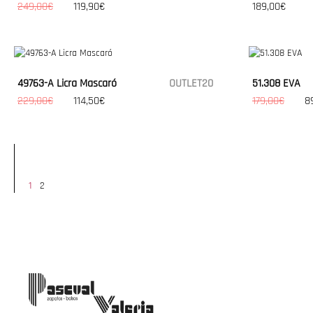
249,00€
119,90€
189,00€
49763-A Licra Mascaró
OUTLET20
51.308 EVA
229,00€
114,50€
179,00€
8
1
2