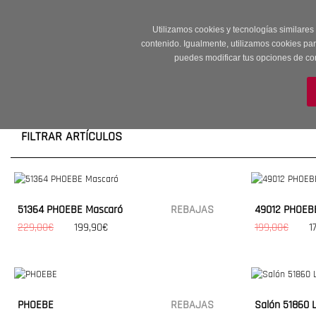
Entrega en 24 -48
Utilizamos cookies y tecnologías similares
contenido. Igualmente, utilizamos cookies pa
puedes modificar tus opciones de co
M
FILTRAR ARTÍCULOS
51364 PHOEBE Mascaró
REBAJAS
49012 PHOEB
229,00€
199,90€
199,00€
1
PHOEBE
REBAJAS
Salón 51860 