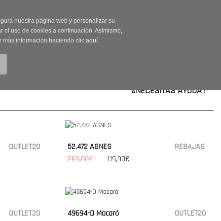
on código OUTLET20
segura nuestra página web y personalizar su
r el uso de cookies a continuación. Asimismo,
r más información haciendo clic
aquí
.
BUSCAR
CUENTA
CARRITO (0)
¿NECESITAS AYUDA?
OUTLET20
52.472 AGNES
REBAJAS
269,00€
119,90€
OUTLET20
49694-D Macaró
OUTLET20