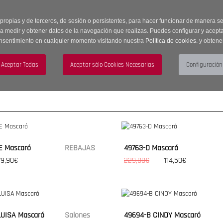
 horas | Envíos Gratuitos a península | 20% de descuento en Sección OUTLET c
 propias y de terceros, de sesión o persistentes, para hacer funcionar de manera 
ra medir y obtener datos de la navegación que realizas. Puedes configurar y acepta
nsentimiento en cualquier momento visitando nuestra
Política de cookies.
y obtene
UJER
HOMBRE
ACCESORIOS
E Mascaró
REBAJAS
49763-D Mascaró
79,90€
229,00€
114,50€
LUISA Mascaró
Salones
49694-B CINDY Mascaró