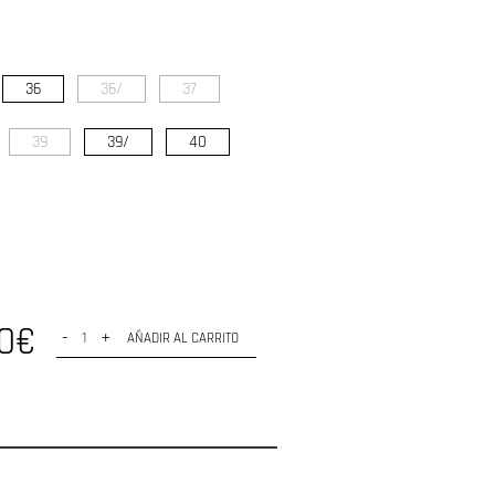
36
36/
37
39
39/
40
90€
-
+
AÑADIR AL CARRITO