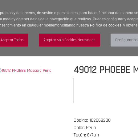
 horas | Envíos Gratuitos a península | 20% de descuento en Sección OUTLET c
 propias y de terceros, de sesión o persistentes, para hacer funcionar de manera 
ra medir y obtener datos de la navegación que realizas. Puedes configurar y acepta
nsentimiento en cualquier momento visitando nuestra
Política de cookies.
y obtene
UJER
HOMBRE
ACCESORIOS
49012 PHOEBE M
Código: 102069208
Color: Perla
Tacón: 6/7cm