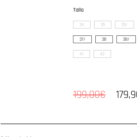
Talla
34
35
35/
37/
38
38/
41
42
199,00€
179,