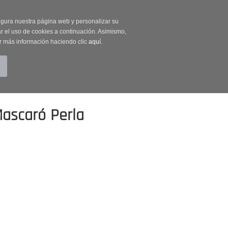
on código OUTLET20
segura nuestra página web y personalizar su
r el uso de cookies a continuación. Asimismo,
r más información haciendo clic
aquí
.
BUSCAR
CUENTA
CARRITO (0)
ascaró Perla