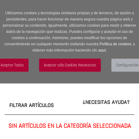
Entrega en 24 -48 horas | Envíos Gratuitos a península | 20% de
descuento en Sección OUTLET con código OUTLET20
Utilizamos cookies y tecnologías similares propias y de terceros, de sesión o
persistentes, para hacer funcionar de manera segura nuestra página web y
personalizar su contenido. Igualmente, utilizamos cookies para medir y obtener
datos de la navegación que realizas. Puedes configurar y aceptar el uso de
cookies a continuación. Asimismo, puedes modificar tus opciones de
consentimiento en cualquier momento visitando nuestra
Política de cookies.
y
obtener más información haciendo clic
aquí
.
Menú
Toggle
navigation
BUSCAR
CUENTA
CARRITO (0)
¿NECESITAS AYUDA?
FILTRAR ARTÍCULOS
SIN ARTÍCULOS EN LA CATEGORÍA SELECCIONADA