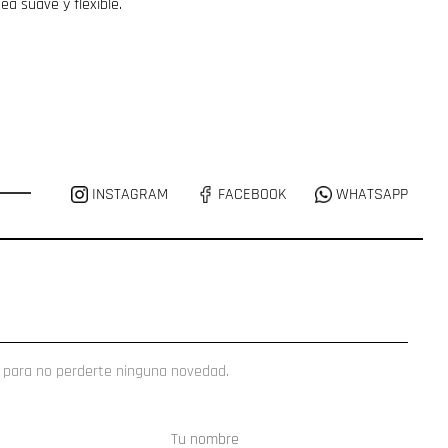
ea suave y flexible.
INSTAGRAM
FACEBOOK
WHATSAPP
 para no perderte ninguna novedad.