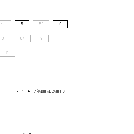
4/
5
5/
6
8
8/
9
11
-
+
AÑADIR AL CARRITO