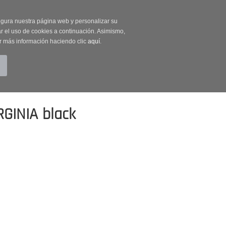
on código OUTLET20
segura nuestra página web y personalizar su
r el uso de cookies a continuación. Asimismo,
r más información haciendo clic
aquí
.
BUSCAR
CUENTA
CARRITO (0)
GINIA black