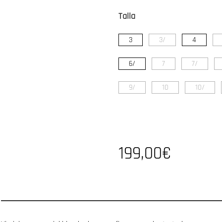
Talla
3
3/
4
6/
7
7/
9/
10
10/
199,00€