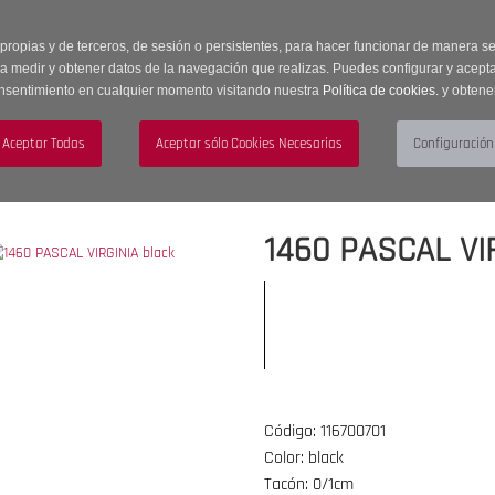
 horas | Envíos Gratuitos a península | 20% de descuento en Sección OUTLET c
 propias y de terceros, de sesión o persistentes, para hacer funcionar de manera 
ra medir y obtener datos de la navegación que realizas. Puedes configurar y acepta
nsentimiento en cualquier momento visitando nuestra
Política de cookies.
y obtene
UJER
HOMBRE
ACCESORIOS
1460 PASCAL VIR
Código: 116700701
Color: black
Tacón: 0/1cm