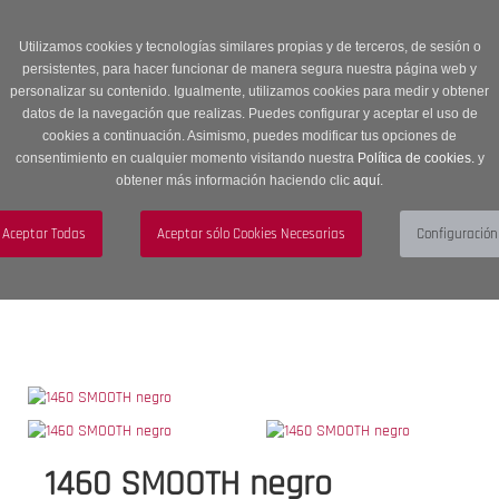
Entrega en 24 -48 horas | Envíos Gratuitos a península | 20% de
descuento en Sección OUTLET con código OUTLET20
Utilizamos cookies y tecnologías similares propias y de terceros, de sesión o
persistentes, para hacer funcionar de manera segura nuestra página web y
personalizar su contenido. Igualmente, utilizamos cookies para medir y obtener
datos de la navegación que realizas. Puedes configurar y aceptar el uso de
cookies a continuación. Asimismo, puedes modificar tus opciones de
consentimiento en cualquier momento visitando nuestra
Política de cookies.
y
obtener más información haciendo clic
aquí
.
Menú
Toggle
navigation
BUSCAR
CUENTA
CARRITO (0)
1460 SMOOTH negro