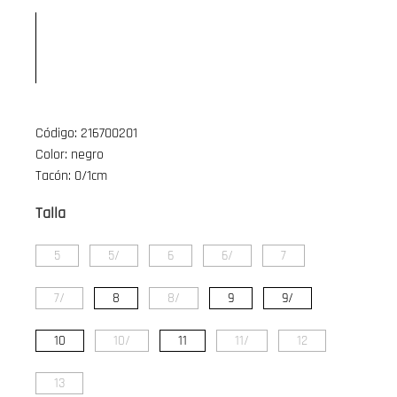
Código: 216700201
Color: negro
Tacón: 0/1cm
Talla
5
5/
6
6/
7
7/
8
8/
9
9/
10
10/
11
11/
12
13